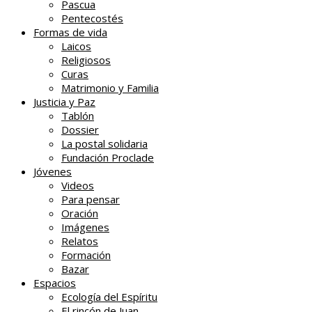
Pascua
Pentecostés
Formas de vida
Laicos
Religiosos
Curas
Matrimonio y Familia
Justicia y Paz
Tablón
Dossier
La postal solidaria
Fundación Proclade
Jóvenes
Videos
Para pensar
Oración
Imágenes
Relatos
Formación
Bazar
Espacios
Ecología del Espíritu
El rincón de Juan