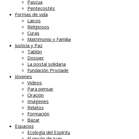
Pascua
Pentecostés
Formas de vida
Laicos
Religiosos
Curas
Matrimonio y Familia
Justicia y Paz
Tablón
Dossier
La postal solidaria
Fundación Proclade
Jóvenes
Videos
Para pensar
Oración
Imágenes
Relatos
Formación
Bazar
Espacios
Ecología del Espíritu
El rincón de Juan