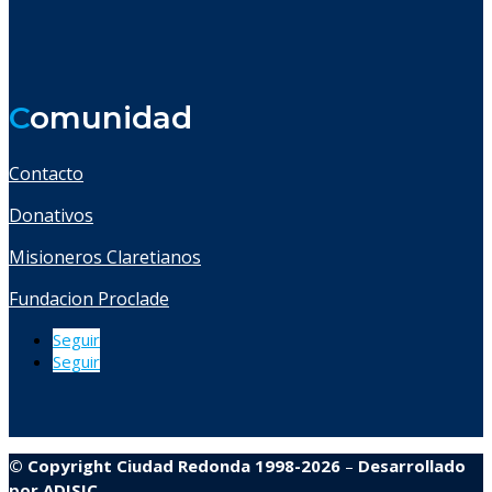
C
omunidad
Contacto
Donativos
Misioneros Claretianos
Fundacion Proclade
Seguir
Seguir
© Copyright Ciudad Redonda 1998-2026
–
Desarrollado
por
ADISIC