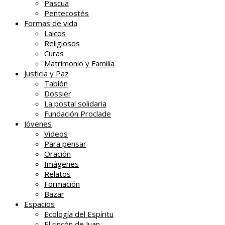
Pascua
Pentecostés
Formas de vida
Laicos
Religiosos
Curas
Matrimonio y Familia
Justicia y Paz
Tablón
Dossier
La postal solidaria
Fundación Proclade
Jóvenes
Videos
Para pensar
Oración
Imágenes
Relatos
Formación
Bazar
Espacios
Ecología del Espíritu
El rincón de Juan