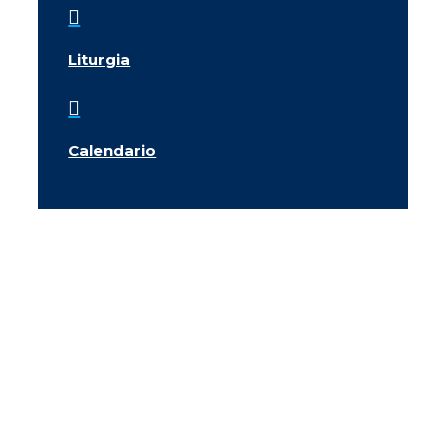

Liturgia

Calendario