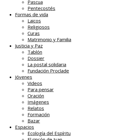
Pascua
Pentecostés
Formas de vida
Laicos
Religiosos
Curas
Matrimonio y Familia
Justicia y Paz
Tablón
Dossier
La postal solidaria
Fundación Proclade
Jóvenes
Videos
Para pensar
Oración
Imágenes
Relatos
Formación
Bazar
Espacios
Ecología del Espíritu
El rincón de Juan