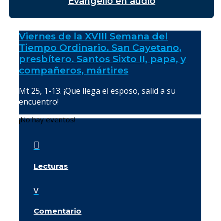
Evangelio en audio
Viernes de la XVIII Semana del
Tiempo Ordinario. San Cayetano,
presbítero. Santos Sixto II, papa, y
compañeros, mártires
Mt 25, 1-13. ¡Que llega el esposo, salid a su
encuentro!
¡No hay eventos!

Lecturas
v
Comentario