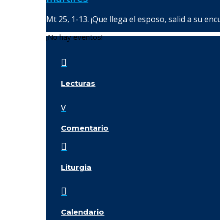
Mt 25, 1-13. ¡Que llega el esposo, salid a su enc
¡No hay eventos!

Lecturas
v
Comentario

Liturgia

Calendario