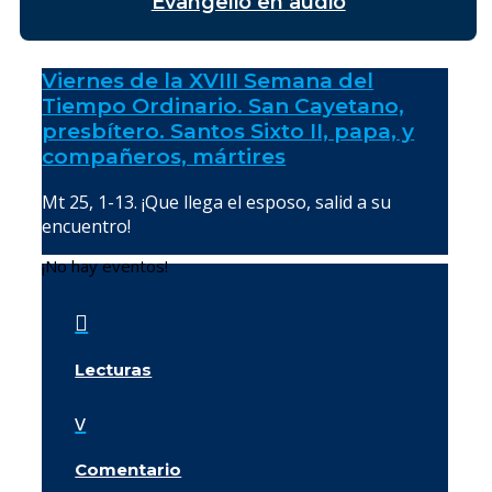
Evangelio en audio
Viernes de la XVIII Semana del
Tiempo Ordinario. San Cayetano,
presbítero. Santos Sixto II, papa, y
compañeros, mártires
Mt 25, 1-13. ¡Que llega el esposo, salid a su
encuentro!
¡No hay eventos!

Lecturas
v
Comentario