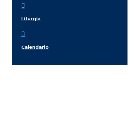

Liturgia

Calendario