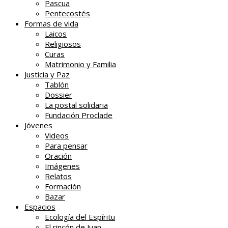
Pascua
Pentecostés
Formas de vida
Laicos
Religiosos
Curas
Matrimonio y Familia
Justicia y Paz
Tablón
Dossier
La postal solidaria
Fundación Proclade
Jóvenes
Videos
Para pensar
Oración
Imágenes
Relatos
Formación
Bazar
Espacios
Ecología del Espíritu
El rincón de Juan