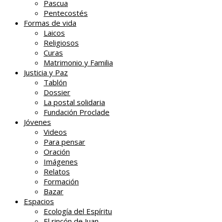
Pascua
Pentecostés
Formas de vida
Laicos
Religiosos
Curas
Matrimonio y Familia
Justicia y Paz
Tablón
Dossier
La postal solidaria
Fundación Proclade
Jóvenes
Videos
Para pensar
Oración
Imágenes
Relatos
Formación
Bazar
Espacios
Ecología del Espíritu
El rincón de Juan