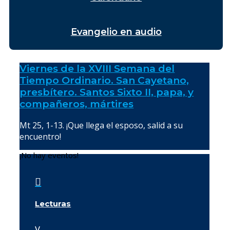
Evangelio en audio
Viernes de la XVIII Semana del
Tiempo Ordinario. San Cayetano,
presbítero. Santos Sixto II, papa, y
compañeros, mártires
Mt 25, 1-13. ¡Que llega el esposo, salid a su
encuentro!
¡No hay eventos!

Lecturas
v