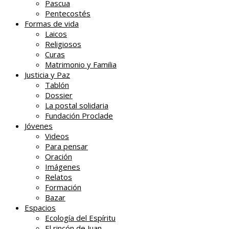
Pascua
Pentecostés
Formas de vida
Laicos
Religiosos
Curas
Matrimonio y Familia
Justicia y Paz
Tablón
Dossier
La postal solidaria
Fundación Proclade
Jóvenes
Videos
Para pensar
Oración
Imágenes
Relatos
Formación
Bazar
Espacios
Ecología del Espíritu
El rincón de Juan