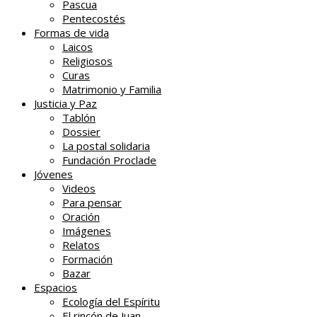
Pascua
Pentecostés
Formas de vida
Laicos
Religiosos
Curas
Matrimonio y Familia
Justicia y Paz
Tablón
Dossier
La postal solidaria
Fundación Proclade
Jóvenes
Videos
Para pensar
Oración
Imágenes
Relatos
Formación
Bazar
Espacios
Ecología del Espíritu
El rincón de Juan