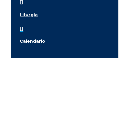

Liturgia

Calendario