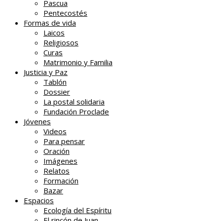
Pascua
Pentecostés
Formas de vida
Laicos
Religiosos
Curas
Matrimonio y Familia
Justicia y Paz
Tablón
Dossier
La postal solidaria
Fundación Proclade
Jóvenes
Videos
Para pensar
Oración
Imágenes
Relatos
Formación
Bazar
Espacios
Ecología del Espíritu
El rincón de Juan