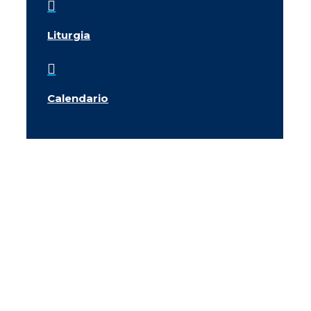

Liturgia

Calendario