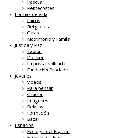
Pascua
Pentecostés
Formas de vida
Laicos
Religiosos
Curas
Matrimonio y Familia
Justicia y Paz
Tablón
Dossier
La postal solidaria
Fundación Proclade
Jóvenes
Videos
Para pensar
Oración
Imágenes
Relatos
Formación
Bazar
Espacios
Ecología del Espíritu
El rincón de Juan