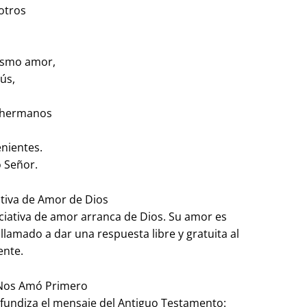
sotros
mismo amor,
ús,
s hermanos
enientes.
o Señor.
ciativa de Amor de Dios
iciativa de amor arranca de Dios. Su amor es
á llamado a dar una respuesta libre y gratuita al
ente.
s Nos Amó Primero
rofundiza el mensaje del Antiguo Testamento: