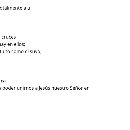
otalmente a ti
y cruces
hay en ellos;
atuito como el suyo,
ica
s poder unirnos a Jesús nuestro Señor en