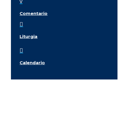
v
Comentario

Liturgia

Calendario