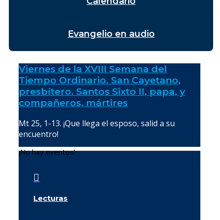
Calendario
Evangelio en audio
Viernes de la XVIII Semana del
Tiempo Ordinario. San Cayetano,
presbítero. Santos Sixto II, papa, y
compañeros, mártires
Mt 25, 1-13. ¡Que llega el esposo, salid a su
encuentro!
¡No hay eventos!

Lecturas