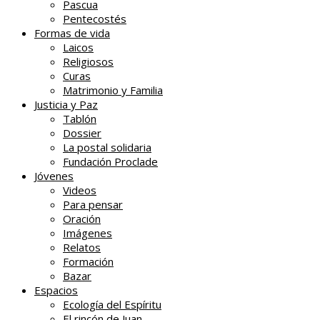
Pascua
Pentecostés
Formas de vida
Laicos
Religiosos
Curas
Matrimonio y Familia
Justicia y Paz
Tablón
Dossier
La postal solidaria
Fundación Proclade
Jóvenes
Videos
Para pensar
Oración
Imágenes
Relatos
Formación
Bazar
Espacios
Ecología del Espíritu
El rincón de Juan