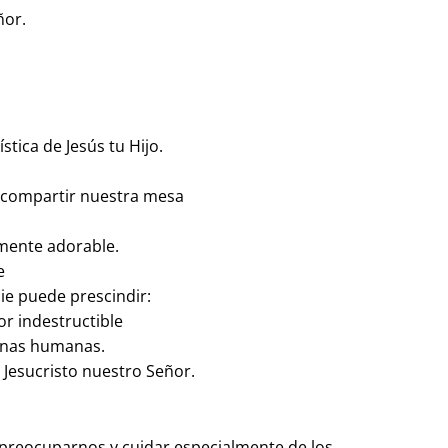
ñor.
tica de Jesús tu Hijo.
 compartir nuestra mesa
amente adorable.
e
die puede prescindir:
or indestructible
onas humanas.
Jesucristo nuestro Señor.
preocuparnos y cuidar especialmente de los