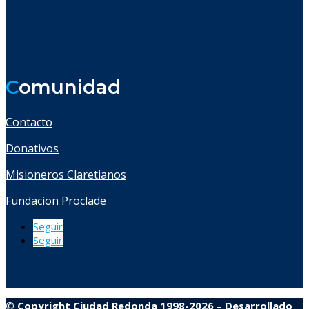
C
omunidad
Contacto
Donativos
Misioneros Claretianos
Fundacion Proclade
Seguir
Seguir
© Copyright Ciudad Redonda 1998-2026
–
Desarrollado