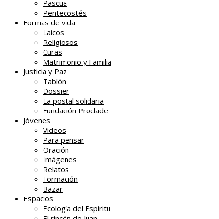
Pascua
Pentecostés
Formas de vida
Laicos
Religiosos
Curas
Matrimonio y Familia
Justicia y Paz
Tablón
Dossier
La postal solidaria
Fundación Proclade
Jóvenes
Videos
Para pensar
Oración
Imágenes
Relatos
Formación
Bazar
Espacios
Ecología del Espíritu
El rincón de Juan