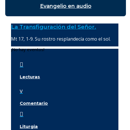
Evangelio en audio
La Transfiguración del Señor.
Mt 17, 1-9. Su rostro resplandecía como el sol.
¡No hay eventos!

Lecturas
v
Comentario

Liturgia