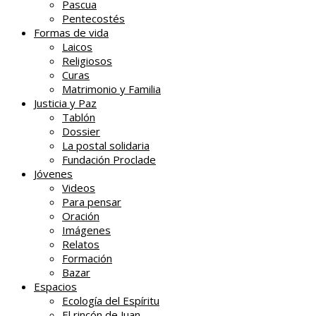
Pascua
Pentecostés
Formas de vida
Laicos
Religiosos
Curas
Matrimonio y Familia
Justicia y Paz
Tablón
Dossier
La postal solidaria
Fundación Proclade
Jóvenes
Videos
Para pensar
Oración
Imágenes
Relatos
Formación
Bazar
Espacios
Ecología del Espíritu
El rincón de Juan