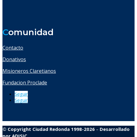
C
omunidad
Contacto
Donativos
Misioneros Claretianos
Fundacion Proclade
Seguir
Seguir
© Copyright Ciudad Redonda 1998-2026
–
Desarrollado
por
ADISIC