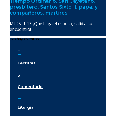
Tiempo Ordinario. San Cayetano,
presbítero. Santos Sixto II, papa, y
compañeros, mártires
Mt 25, 1-13. ¡Que llega el esposo, salid a su
encuentro!
¡No hay eventos!

Lecturas
v
Comentario

Liturgia