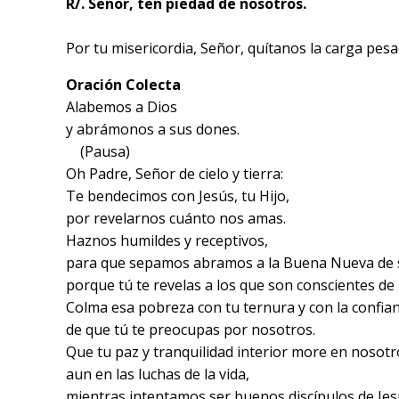
R/. Señor, ten piedad de nosotros.
Por tu misericordia, Señor, quítanos la carga pesa
Oración Colecta
Alabemos a Dios
y abrámonos a sus dones.
(Pausa)
Oh Padre, Señor de cielo y tierra:
Te bendecimos con Jesús, tu Hijo,
por revelarnos cuánto nos amas.
Haznos humildes y receptivos,
para que sepamos abramos a la Buena Nueva de s
porque tú te revelas a los que son conscientes de
Colma esa pobreza con tu ternura y con la confia
de que tú te preocupas por nosotros.
Que tu paz y tranquilidad interior more en nosot
aun en las luchas de la vida,
mientras intentamos ser buenos discípulos de Jes