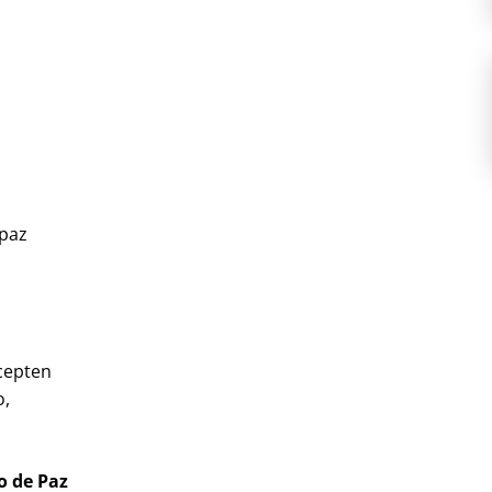
 paz
,
cepten
o,
ío de Paz