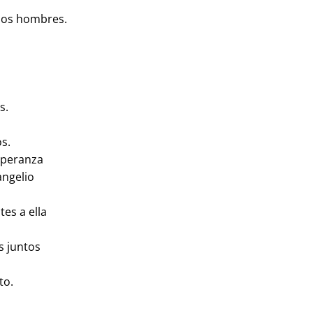
 los hombres.
s.
s.
speranza
angelio
tes a ella
s juntos
to.