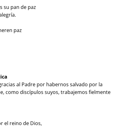
os su pan de paz
alegría.
neren paz
tica
racias al Padre por habernos salvado por la
ue, como discípulos suyos, trabajemos fielmente
 el reino de Dios,