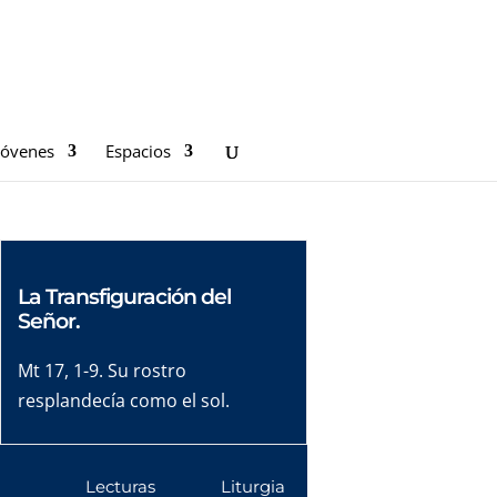
Jóvenes
Espacios
La Transfiguración del
Señor.
Mt 17, 1-9. Su rostro
resplandecía como el sol.
Lecturas
Liturgia