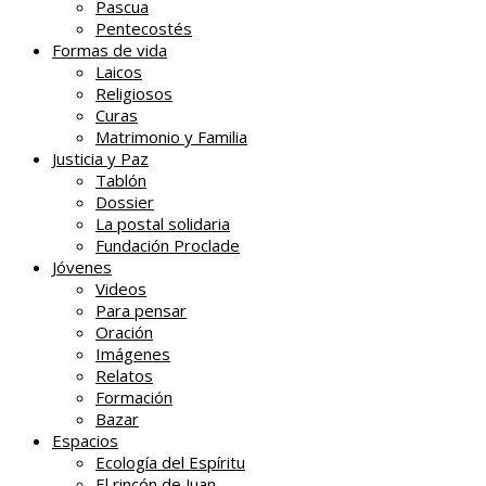
Pascua
Pentecostés
Formas de vida
Laicos
Religiosos
Curas
Matrimonio y Familia
Justicia y Paz
Tablón
Dossier
La postal solidaria
Fundación Proclade
Jóvenes
Videos
Para pensar
Oración
Imágenes
Relatos
Formación
Bazar
Espacios
Ecología del Espíritu
El rincón de Juan