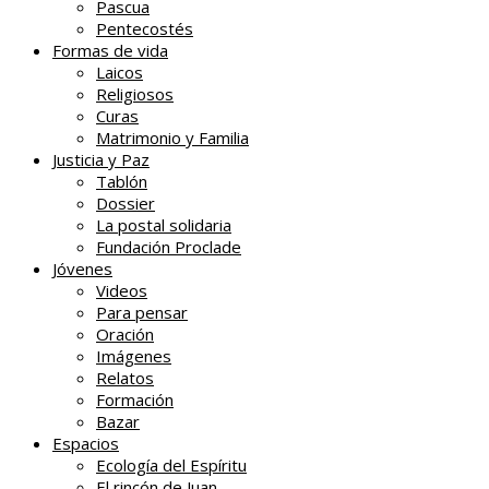
Pascua
Pentecostés
Formas de vida
Laicos
Religiosos
Curas
Matrimonio y Familia
Justicia y Paz
Tablón
Dossier
La postal solidaria
Fundación Proclade
Jóvenes
Videos
Para pensar
Oración
Imágenes
Relatos
Formación
Bazar
Espacios
Ecología del Espíritu
El rincón de Juan