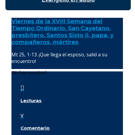
Viernes de la XVIII Semana del
Tiempo Ordinario. San Cayetano,
presbítero. Santos Sixto II, papa, y
compañeros, mártires
Mt 25, 1-13. ¡Que llega el esposo, salid a su
encuentro!
¡No hay eventos!

Lecturas
v
Comentario