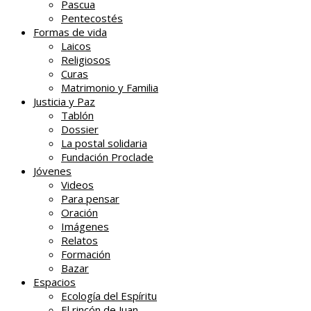
Pascua
Pentecostés
Formas de vida
Laicos
Religiosos
Curas
Matrimonio y Familia
Justicia y Paz
Tablón
Dossier
La postal solidaria
Fundación Proclade
Jóvenes
Videos
Para pensar
Oración
Imágenes
Relatos
Formación
Bazar
Espacios
Ecología del Espíritu
El rincón de Juan