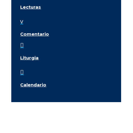
Lecturas
v
Comentario

Liturgia

Calendario