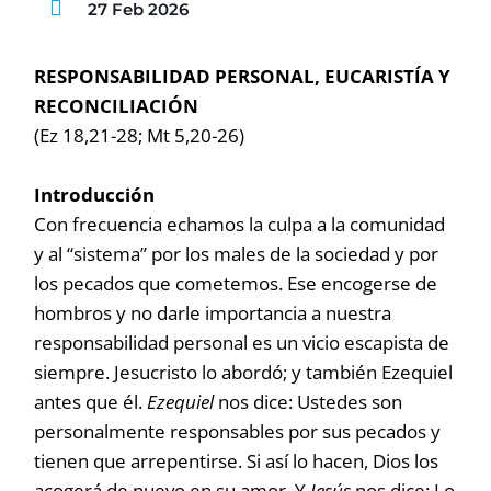
27 Feb 2026
RESPONSABILIDAD PERSONAL,
EUCARISTÍA Y
RECONCILIACIÓN
(Ez 18,21-28; Mt 5,20-26)
Introducción
Con frecuencia echamos la culpa a la comunidad
y al “sistema” por los males de la sociedad y por
los pecados que cometemos. Ese encogerse de
hombros y no darle importancia a nuestra
responsabilidad personal es un vicio escapista de
siempre. Jesucristo lo abordó; y también Ezequiel
antes que él.
Ezequiel
nos dice: Ustedes son
personalmente responsables por sus pecados y
tienen que arrepentirse. Si así lo hacen, Dios los
acogerá de nuevo en su amor. Y
Jesús
nos dice: Lo