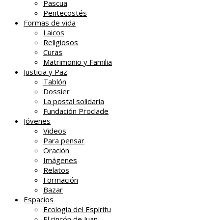
Pascua
Pentecostés
Formas de vida
Laicos
Religiosos
Curas
Matrimonio y Familia
Justicia y Paz
Tablón
Dossier
La postal solidaria
Fundación Proclade
Jóvenes
Videos
Para pensar
Oración
Imágenes
Relatos
Formación
Bazar
Espacios
Ecología del Espíritu
El rincón de Juan