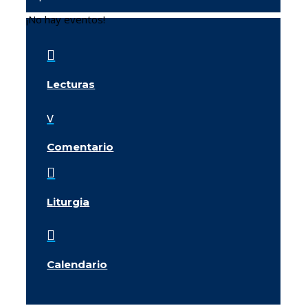
¡No hay eventos!

Lecturas
v
Comentario

Liturgia

Calendario