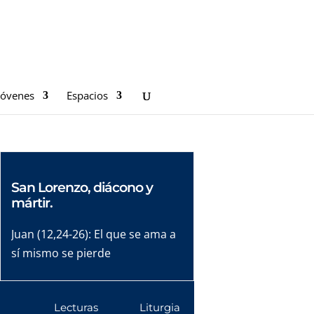
Jóvenes
Espacios
San Lorenzo, diácono y
mártir.
Juan (12,24-26): El que se ama a
sí mismo se pierde
Lecturas
Liturgia