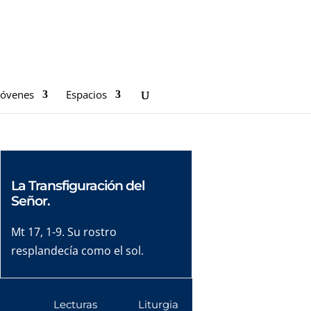
Jóvenes
Espacios
La Transfiguración del
Señor.
Mt 17, 1-9. Su rostro
resplandecía como el sol.
Lecturas
Liturgia