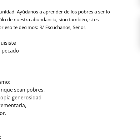
unidad. Ayúdanos a aprender de los pobres a ser lo
lo de nuestra abundancia, sino también, si es
or eso te decimos: R/ Escúchanos, Señor.
uisiste
l pecado
ismo:
aunque sean pobres,
ropia generosidad
rementarla,
or.
: