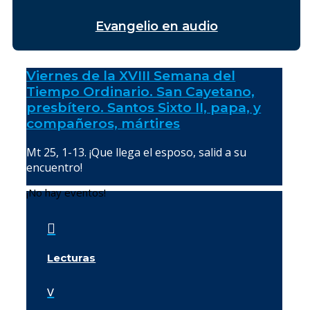
Evangelio en audio
Viernes de la XVIII Semana del
Tiempo Ordinario. San Cayetano,
presbítero. Santos Sixto II, papa, y
compañeros, mártires
Mt 25, 1-13. ¡Que llega el esposo, salid a su
encuentro!
¡No hay eventos!

Lecturas
v