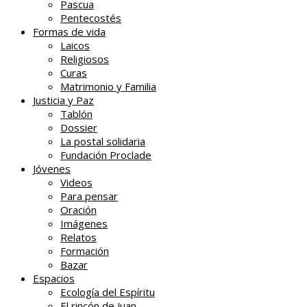
Pascua
Pentecostés
Formas de vida
Laicos
Religiosos
Curas
Matrimonio y Familia
Justicia y Paz
Tablón
Dossier
La postal solidaria
Fundación Proclade
Jóvenes
Videos
Para pensar
Oración
Imágenes
Relatos
Formación
Bazar
Espacios
Ecología del Espíritu
El rincón de Juan