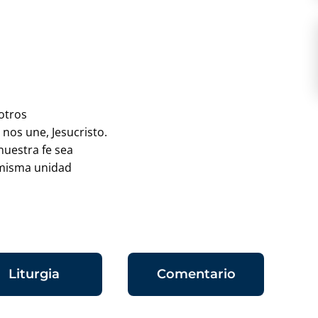
otros
nos une, Jesucristo.
nuestra fe sea
a misma unidad
,
Liturgia
Comentario