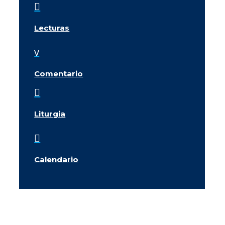

Lecturas
v
Comentario

Liturgia

Calendario