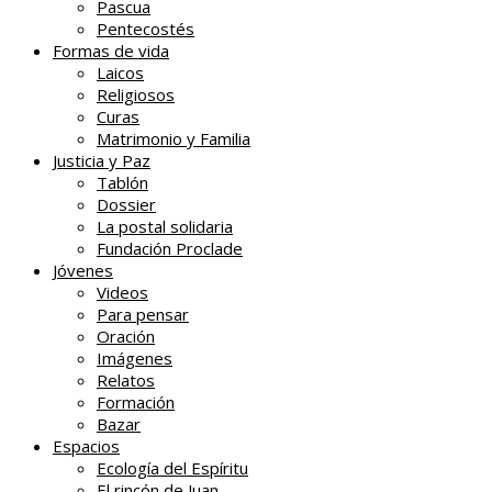
Pascua
Pentecostés
Formas de vida
Laicos
Religiosos
Curas
Matrimonio y Familia
Justicia y Paz
Tablón
Dossier
La postal solidaria
Fundación Proclade
Jóvenes
Videos
Para pensar
Oración
Imágenes
Relatos
Formación
Bazar
Espacios
Ecología del Espíritu
El rincón de Juan