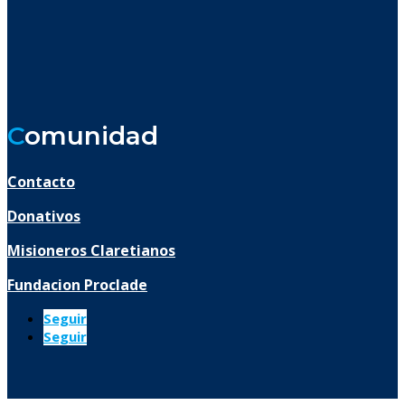
C
omunidad
Contacto
Donativos
Misioneros Claretianos
Fundacion Proclade
Seguir
Seguir