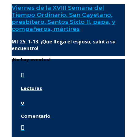
Viernes de la XVIII Semana del
Tiempo Ordinario. San Cayetano,
presbítero. Santos Sixto II, papa, y
compañeros, mártires
Mt 25, 1-13. ¡Que llega el esposo, salid a su
encuentro!
¡No hay eventos!

Lecturas
v
Comentario
