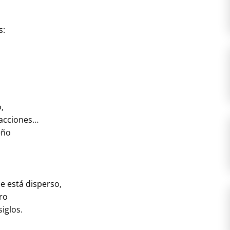
s:
,
 facciones…
eño
ue está disperso,
tro
siglos.