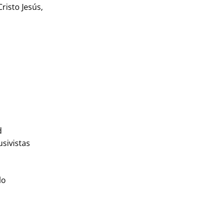
isto Jesús,
d
usivistas
lo