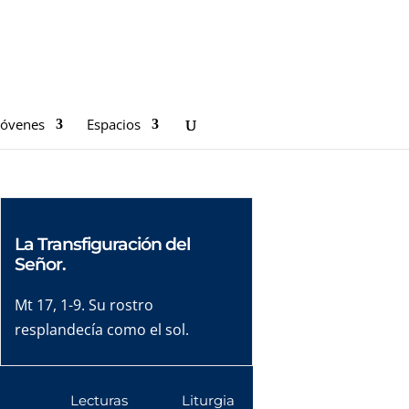
Jóvenes
Espacios
La Transfiguración del
Señor.
Mt 17, 1-9. Su rostro
resplandecía como el sol.
Lecturas
Liturgia