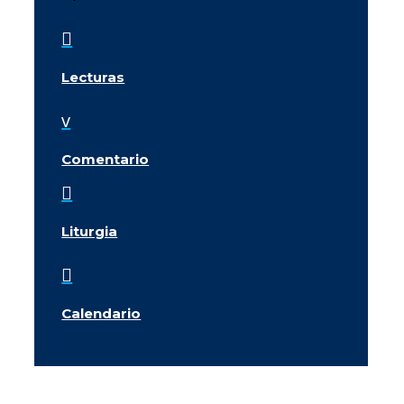

Lecturas
v
Comentario

Liturgia

Calendario