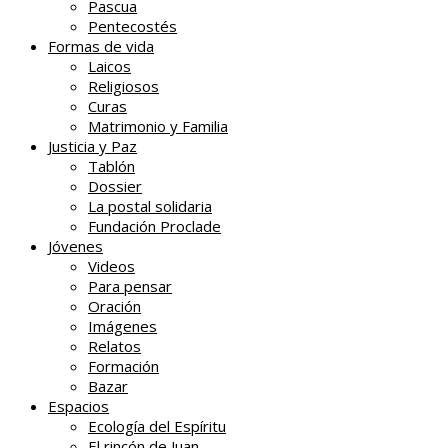
Pascua
Pentecostés
Formas de vida
Laicos
Religiosos
Curas
Matrimonio y Familia
Justicia y Paz
Tablón
Dossier
La postal solidaria
Fundación Proclade
Jóvenes
Videos
Para pensar
Oración
Imágenes
Relatos
Formación
Bazar
Espacios
Ecología del Espíritu
El rincón de Juan