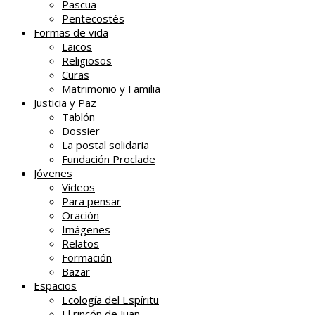
Pascua
Pentecostés
Formas de vida
Laicos
Religiosos
Curas
Matrimonio y Familia
Justicia y Paz
Tablón
Dossier
La postal solidaria
Fundación Proclade
Jóvenes
Videos
Para pensar
Oración
Imágenes
Relatos
Formación
Bazar
Espacios
Ecología del Espíritu
El rincón de Juan