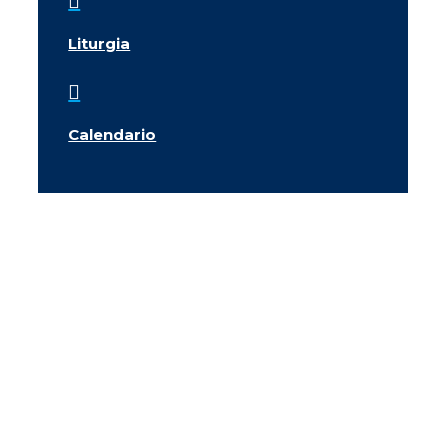

Liturgia

Calendario