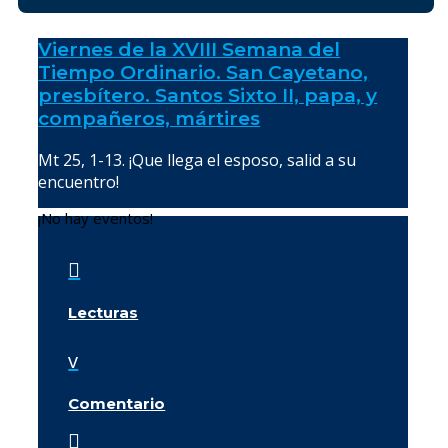
Viernes de la XVIII Semana del
Tiempo Ordinario. San Cayetano,
presbítero. Santos Sixto II, papa, y
compañeros, mártires
Mt 25, 1-13. ¡Que llega el esposo, salid a su
encuentro!
¡No hay eventos!

Lecturas
v
Comentario
