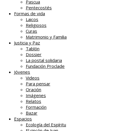
Pascua
Pentecostés
Formas de vida
Laicos
Religiosos
Curas
Matrimonio y Familia
Justicia y Paz
Tablón
Dossier
La postal solidaria
Fundación Proclade
Jóvenes
Videos
Para pensar
Oración
Imágenes
Relatos
Formación
Bazar
Espacios
Ecología del Espíritu
El rincón de Juan