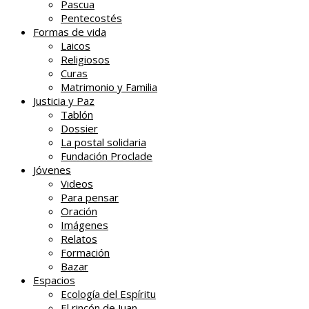
Pascua
Pentecostés
Formas de vida
Laicos
Religiosos
Curas
Matrimonio y Familia
Justicia y Paz
Tablón
Dossier
La postal solidaria
Fundación Proclade
Jóvenes
Videos
Para pensar
Oración
Imágenes
Relatos
Formación
Bazar
Espacios
Ecología del Espíritu
El rincón de Juan