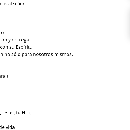
mos al señor.
co
ción y entrega.
con su Espíritu
n no sólo para nosotros mismos,
a ti,
Jesús, tu Hijo,
de vida