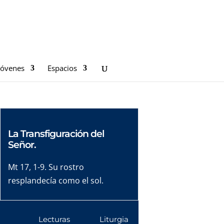
Jóvenes
Espacios
La Transfiguración del
Señor.
Mt 17, 1-9. Su rostro
resplandecía como el sol.
Lecturas
Liturgia