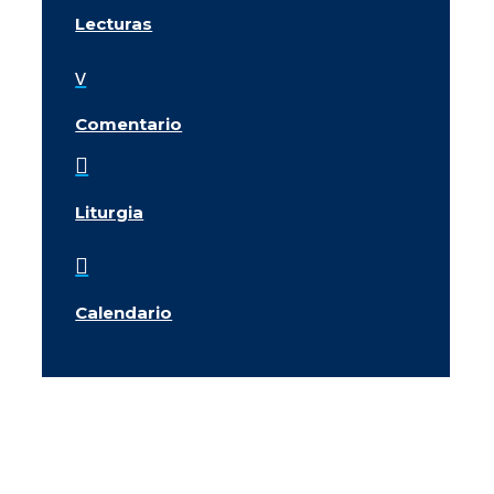
Lecturas
v
Comentario

Liturgia

Calendario