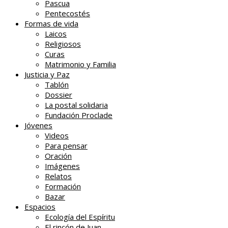
Pascua
Pentecostés
Formas de vida
Laicos
Religiosos
Curas
Matrimonio y Familia
Justicia y Paz
Tablón
Dossier
La postal solidaria
Fundación Proclade
Jóvenes
Videos
Para pensar
Oración
Imágenes
Relatos
Formación
Bazar
Espacios
Ecología del Espíritu
El rincón de Juan