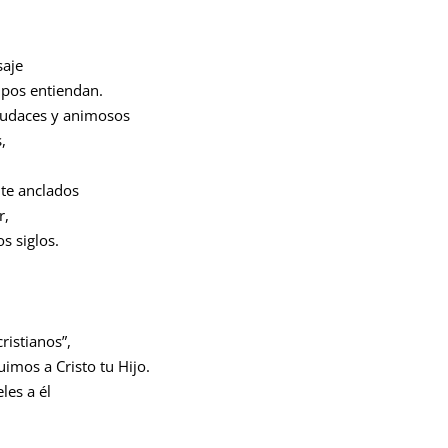
saje
mpos entiendan.
udaces y animosos
,
te anclados
r,
os siglos.
ristianos”,
mos a Cristo tu Hijo.
es a él