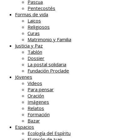
Pascua
Pentecostés
Formas de vida
Laicos
Religiosos
Curas
Matrimonio y Familia
Justicia y Paz
Tablón
Dossier
La postal solidaria
Fundación Proclade
Jóvenes
Videos
Para pensar
Oración
Imágenes
Relatos
Formación
Bazar
Espacios
Ecología del Espíritu
El rincón de Juan