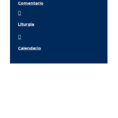
Comentario

Liturgia

Calendario