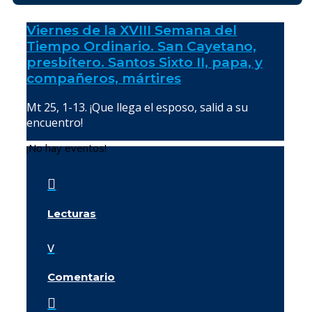
Viernes de la XVIII Semana del
Tiempo Ordinario. San Cayetano,
presbítero. Santos Sixto II, papa, y
compañeros, mártires
Mt 25, 1-13. ¡Que llega el esposo, salid a su
encuentro!
¡No hay eventos!

Lecturas
v
Comentario
