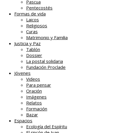
Pascua
Pentecostés
Formas de vida
Laicos
Religiosos
Curas
Matrimonio y Familia
Justicia y Paz
Tablón
Dossier
La postal solidaria
Fundación Proclade
Jóvenes
Videos
Para pensar
Oración
Imágenes
Relatos
Formación
Bazar
Espacios
Ecología del Espíritu
El rincón de Juan