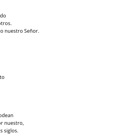
ado
tros.
to nuestro Señor.
to
s
rodean
or nuestro,
s siglos.