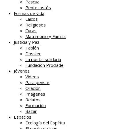
Pascua
Pentecostés
Formas de vida
Laicos
Religiosos
Curas
Matrimonio y Familia
Justicia y Paz
Tablón
Dossier
La postal solidaria
Fundación Proclade
Jóvenes
Videos
Para pensar
Oración
Imágenes
Relatos
Formación
Bazar
Espacios
Ecología del Espíritu
El rincón de Juan