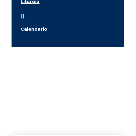
Liturgia

Calendario