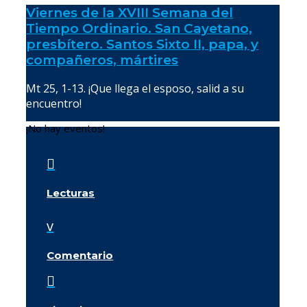
Viernes de la XVIII Semana del
Tiempo Ordinario. San Cayetano,
presbítero. Santos Sixto II, papa, y
compañeros, mártires
Mt 25, 1-13. ¡Que llega el esposo, salid a su
encuentro!
¡No hay eventos!

Lecturas
v
Comentario
