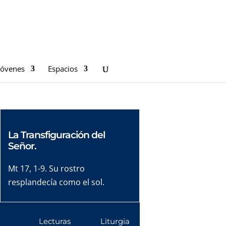
Jóvenes
Espacios
La Transfiguración del
Señor.
Mt 17, 1-9. Su rostro
resplandecía como el sol.
Lecturas
Liturgia