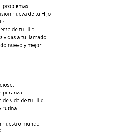
ni problemas,
isión nueva de tu Hijo
te.
uerza de tu Hijo
 vidas a tu llamado,
ndo nuevo y mejor
dioso:
 esperanza
 de vida de tu Hijo.
y rutina
 en nuestro mundo
él