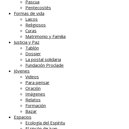
Pascua
Pentecostés
Formas de vida
Laicos
Religiosos
Curas
Matrimonio y Familia
Justicia y Paz
Tablón
Dossier
La postal solidaria
Fundación Proclade
Jóvenes
Videos
Para pensar
Oración
Imágenes
Relatos
Formación
Bazar
Espacios
Ecología del Espíritu
El rincón de Juan