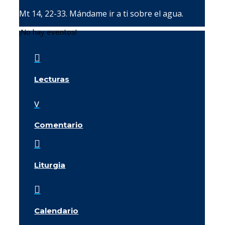
Mt 14, 22-33. Mándame ir a ti sobre el agua.
¡No hay eventos!

Lecturas
v
Comentario

Liturgia

Calendario