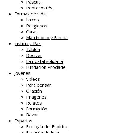
Pascua
Pentecostés
Formas de vida
Laicos
Religiosos
Curas
Matrimonio y Familia
Justicia y Paz
Tablón
Dossier
La postal solidaria
Fundación Proclade
Jóvenes
Videos
Para pensar
Oración
Imágenes
Relatos
Formación
Bazar
Espacios
Ecología del Espíritu
El rincón de Juan