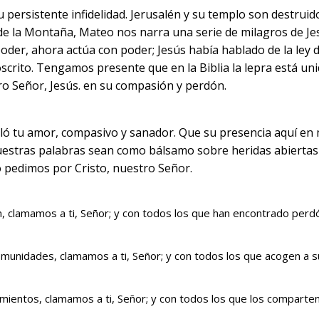
persistente infidelidad. Jerusalén y su templo son destruidos
la Montaña, Mateo nos narra una serie de milagros de Jesús.
oder, ahora actúa con poder; Jesús había hablado de la ley 
crito. Tengamos presente que en la Biblia la lepra está un
o Señor, Jesús. en su compasión y perdón.
eló tu amor, compasivo y sanador. Que su presencia aquí en
nuestras palabras sean como bálsamo sobre heridas abiertas
o pedimos por Cristo, nuestro Señor.
n, clamamos a ti, Señor; y con todos los que han encontrado per
omunidades, clamamos a ti, Señor; y con todos los que acogen a 
imientos, clamamos a ti, Señor; y con todos los que los comparte