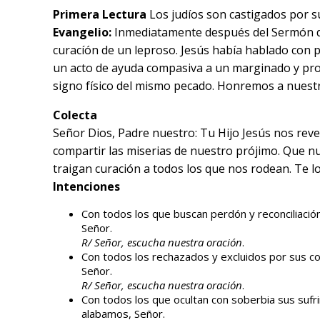
Primera Lectura
Los judíos son castigados por su 
Evangelio:
Inmediatamente después del Sermón de 
curacíón de un leproso. Jesús había hablado con p
un acto de ayuda compasiva a un marginado y pros
signo físico del mismo pecado. Honremos a nuestr
Colecta
Señor Dios, Padre nuestro: Tu Hijo Jesús nos rev
compartir las miserias de nuestro prójimo. Que 
traigan curación a todos los que nos rodean. Te l
Intenciones
Con todos los que buscan perdón y reconciliació
Señor.
R/ Señor, escucha nuestra oración
.
Con todos los rechazados y excluidos por sus c
Señor.
R/ Señor, escucha nuestra oración
.
Con todos los que ocultan con soberbia sus sufr
alabamos, Señor.