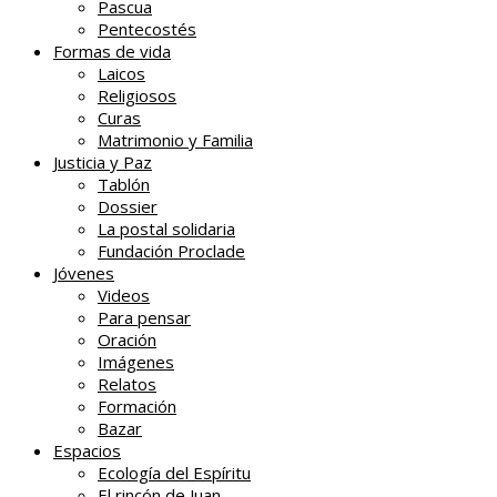
Pascua
Pentecostés
Formas de vida
Laicos
Religiosos
Curas
Matrimonio y Familia
Justicia y Paz
Tablón
Dossier
La postal solidaria
Fundación Proclade
Jóvenes
Videos
Para pensar
Oración
Imágenes
Relatos
Formación
Bazar
Espacios
Ecología del Espíritu
El rincón de Juan