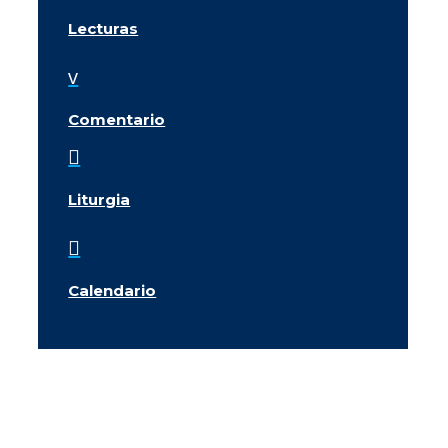
Lecturas
v
Comentario

Liturgia

Calendario