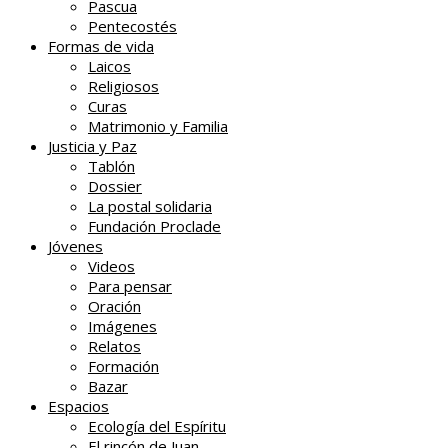
Pascua
Pentecostés
Formas de vida
Laicos
Religiosos
Curas
Matrimonio y Familia
Justicia y Paz
Tablón
Dossier
La postal solidaria
Fundación Proclade
Jóvenes
Videos
Para pensar
Oración
Imágenes
Relatos
Formación
Bazar
Espacios
Ecología del Espíritu
El rincón de Juan