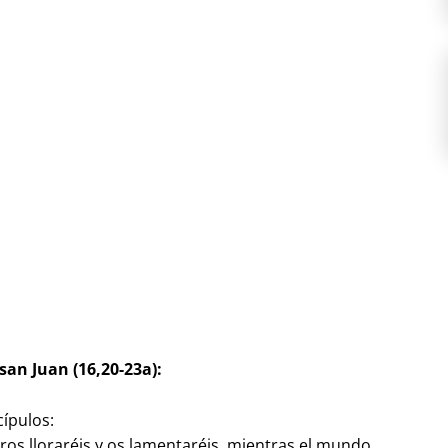
san Juan (16,20-23a):
cípulos:
ros lloraréis y os lamentaréis, mientras el mundo