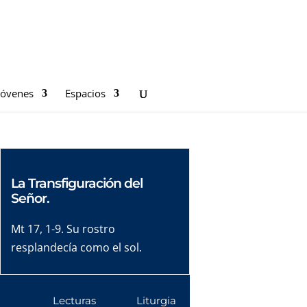
Jóvenes
Espacios
La Transfiguración del
Señor.
Mt 17, 1-9. Su rostro
resplandecía como el sol.
Lecturas
Liturgia