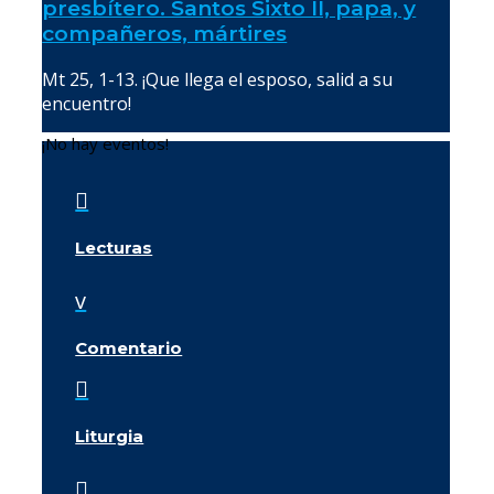
presbítero. Santos Sixto II, papa, y
compañeros, mártires
Mt 25, 1-13. ¡Que llega el esposo, salid a su
encuentro!
¡No hay eventos!

Lecturas
v
Comentario

Liturgia
