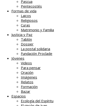
Pascua
Pentecostés
Formas de vida
Laicos
Religiosos
Curas
Matrimonio y Familia
Justicia y Paz
Tablón
Dossier
La postal solidaria
Fundación Proclade
Jóvenes
Videos
Para pensar
Oración
Imágenes
Relatos
Formación
Bazar
Espacios
Ecología del Espíritu
El rincón de Juan